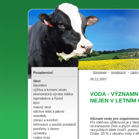
Poradenství
Homepage
➝
poradenstvi
➝
clanky
06.12.2007
Skot
šlechtění
výživa a krmení skotu
VODA - VÝZNAMN
ekonomická výroba mléka
reprodukce a řízení
NEJEN V LETNÍM
býci
masný skot
odchov telat a jalovic
mastitidy
Význam vody pro organismus
zdraví a komfort
Pro mléčnou užitkovost je z hled
informace o použití produktů
na transportu živin a jiných slo
postřehy z farem
nevyužitých látek (močí, potem, v
výsledky
Ztráta 20 % z obsahu vody v těl
rodiny krav