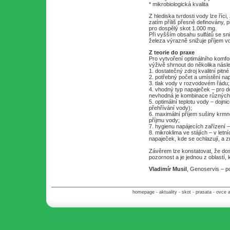
* mikrobiologická kvalita
Z hlediska tvrdosti vody lze říci
zatím příliš přesně definovány, p
pro dospělý skot 1.000 mg.
Při vyšším obsahu sulfátů se sni
železa výrazně snižuje příjem vo
Z teorie do praxe
Pro vytvoření optimálního komfo
výživě shrnout do několika násled
1. dostatečný zdroj kvalitní pitn
2. potřebný počet a umístění nap
3. tlak vody v rozvodovém řádu;
4. vhodný typ napaječek – pro d
nevhodná je kombinace různých t
5. optimální teplotu vody – dojn
přehřívání vody);
6. maximální příjem sušiny krmn
příjmu vody;
7. hygienu napájecích zařízení –
8. mikroklima ve stájích – v let
napaječek, kde se ochlazují, a 
Závěrem lze konstatovat, že dost
pozornost a je jednou z oblastí,
Vladimír Musil
, Genoservis – po
homepage
-
aktuality
-
skot
-
prasata
-
ovce 