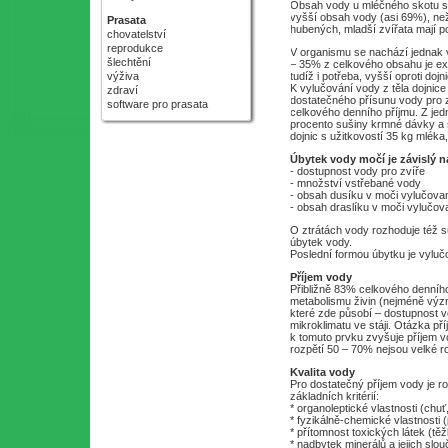
Obsah vody u mléčného skotu se
vyšší obsah vody (asi 69%), než 
Prasata
hubených, mladší zvířata mají po
chovatelství
reprodukce
V organismu se nachází jednak vo
šlechtění
– 35% z celkového obsahu je extr
výživa
tudíž i potřeba, vyšší oproti dojn
K vylučování vody z těla dojnic
zdraví
dostatečného přísunu vody pro z
software pro prasata
celkového denního příjmu. Z jedn
procento sušiny krmné dávky a st
dojnic s užitkovostí 35 kg mléka, 
Úbytek vody močí je závislý n
- dostupnost vody pro zvíře
- množství vstřebané vody
- obsah dusíku v moči vylučov
- obsah draslíku v moči vylučo
O ztrátách vody rozhoduje též s
úbytek vody.
Poslední formou úbytku je vyluč
Příjem vody
Přibližně 83% celkového denního
metabolismu živin (nejméně význ
které zde působí – dostupnost vo
mikroklimatu ve stáji. Otázka př
k tomuto prvku zvyšuje příjem v
rozpětí 50 – 70% nejsou velké r
Kvalita vody
Pro dostatečný příjem vody je roz
základních kritérií:
* organoleptické vlastnosti (chuť
* fyzikálně-chemické vlastnosti 
* přítomnost toxických látek (tě
* nadbytek minerálů a jejich slou