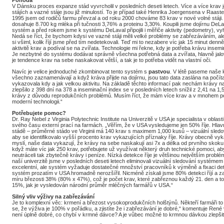
Pohoda
V Dánsku proces expanze stád vyvrcholil v posledních deseti letech. Více a více krav 
stájích a vazné stáje jsou již minulostí. To je případ také Henrika Joergensena v Raas
1995 jsem od rodičů farmu převzal a od roku 2000 chováme 83 krav v nové volné stáj
dosahuje 8.700 kg mléka při tučnosti 3,76% a proteinu 3,30%. Koupili jsme dojírnu DeLa
systém a před rokem jsme k systému DeLaval připojili i měřiče aktivity (pedometry), v
Nedá se říct, že bychom kdysi ve vazné stáji měli velké problémy se zabřezáváním, ale 
si všiml, kolik říjí jsme před tím nedetekovali. Teď mi to nezabere víc jak 15 minut denně,
aktivitě krav a podíval se na zvířata. Technologie mi řekne, kdy je potřeba krávu insem
Je nezbytné do systému dodávat správně všechna potřebná data a zvířata, hlavně jalov
je tendence krav na sebe naskakovat větší, a tak je to potřeba vidět na vlastní oči.
Navíc je velice jednoduché zkombinovat tento systém s
pastvou
. V létě paseme naše 
všechno zaznamenávají a když kráva přijde na dojírnu, jsou tato data zaslána na počíta
vykazovala kdy a jak velkou aktivitu. Na základě těchto informací pak nechám krávy 
zlepšilo z 398 dní na 378 a inseminační index se v posledních letech snížil z 2,41 na 
krávy z důvodu reprodukčních problémů. Musím říct, že mám více krav a v mnohem p
moderní technologii.“
Potřebujete pomoc?
Dr. Ray Nebel z Virginia Polytechnic Institute na Univerzitě v USA je specialista v oblas
svého času externí prací na farmách. „Věřím, že v USA vysledujeme jen 50% říje. Hlavn
stádě – průměrné stádo ve Virginii má 140 krav s maximem 1,000 kusů – vizuální sledo
aby se identifikovalo vyšší procento krav vykazujících příznaky říje. Krávy obecně vykaz
myslí, naše data vykazují, že krávy na sebe naskakují asi 7x a délka od prvního skoku 
když máte víc jak 250 krav, potřebujete už využívat některý druh technické pomoci, abys
neutráceli tak zbytečně krávy i peníze. Nízká detekce říje je většinou největším prob
naší univerzitě jsme v posledních deseti letech eliminovali vizuální sledování systém
excelentní, ale systém vyžaduje dostatečné množství pracovníků k výměně a fixaci det
systém prozatím v USA hromadně nerozšířil. Nicméně získali jsme 80% detekci říjí a
míru březosti 38% (80% x 47%), což je počet krav, které zabřeznou každý 21. den a to
15%, jak je vysledován národní průměr mléčných farmářů v USA.“
Silný vliv výživy na zabřezávání
Je to komplexní věc: krmení a březost vysokoprodukčních holštýnů. Někteří farmáři to 
se, že výživa je 100% v pořádku, a zjistíte že i zabřezávání je dobré,“ komentuje Ren
není úplně dobré, co chybí v krmné dávce? A je vůbec možné to krmnou dávkou zlepšit?