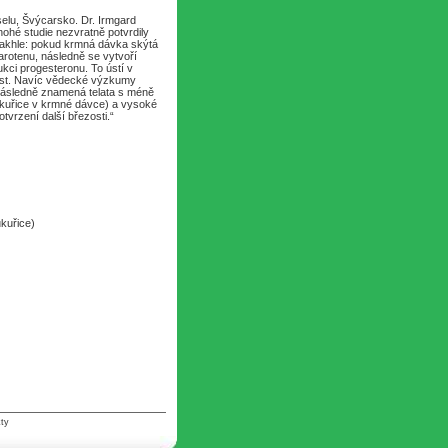
selu, Švýcarsko. Dr. Irmgard
hé studie nezvratně potvrdily
 takhle: pokud krmná dávka skýtá
arotenu, následně se vytvoří
kci progesteronu. To ústí v
dnost. Navíc vědecké výzkumy
 následně znamená telata s méně
ukuřice v krmné dávce) a vysoké
vrzení další březosti.“
ukuřice)
ty