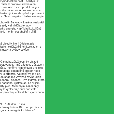
vyhodnotil březost u holštýnů z
 místě k produkci mléka a na
ozvoji více a více produkčnějších
 šlechtit na nižší produkci a více
ostačující kondicí před a po otelení
ice. Navíc negativní balance energie
bvyklé, že krávy, které agresivněji
e tedy velmi důležité, aby
tku energie. Například kukuřičný
gie krmením obsahujícím příliš
 už objevily. Není účelem zde
ed o nejdůležitějších korelacích s
i krávy a výživy, a více
á mnoha záležitostmi v oblasti
 sestavené krmné dávce je základem
mléka. Poměr v krmné dávce je 50%
Nakoupíme dodatečně protein nebo
je příznivá. Ale nejdříve je píce,
 se snažíme výrazně zvýšit jejich
i dobrou plodnost. Pro zvířata, která
 nasucho, ujistěte se, že příjem
ality píce. Mezi mými zákazníky,
rávy k výplachu jsou v podstatě
čitě potřebují velmi dobře vyváženou
 90.-120. den. To má
ré krávy kolem 100. dne po otelení
egativní energetická bilance.“