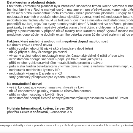
Beta-karoten a plodnost dojnic
Efekt beta-karotenu na plodnost byla intenzivně sledována firmou Roche Vitamins v Ba
Imming, který je v Roche marketingovým managerem pro přežvýkavce, komentuje: „Mno
vztah mezi nízkou koncentrací beta-karotenu v krvi a poruchami plodnosti. Funguje to
nedostatek travních produktů nebo obsahuje siláž ze zrna, které má nedostatek beta-k
nedostatečná hladina vitaminu A ve folikulech, což má za následek nedostatečnou produ
pozdnější ovulaci, objeví se cysty a embryonální úmrtí. V krátkosti: ve sníženou plo
prokázaly, že adekvátní množství beta-karotenu v krvi dojnic s ohledem na kolostrum
průjmy a pneumoniemi. V případě nízké hladiny beta-karotenu (např. vysoká hladina k
produkce, doporučujeme doplněk externího beta-karotenu 10 dní před otelením až do pot
Faktory, které následně mohou mít negativní dopad na plodnost
Na úrovni kráva / krmná dávka
- příliš vysoké nebo příliš nízké skóre kondice v době telení
- nízký příjem sušiny či energie po otelení
- výrazný a dlouhodobý nedostatek energie, často také viditelně nižší přísun tuku
- nedostatečná energie sacharidů (např. jen travní siláž jako píce)
- příliš mnoho rychle stravitelného metabolického proteinu v dávce
- příliš nízká hladina beta-karotenu v krmné dávce (navíc s velkým množstvím např. k
- nedostatek methioninu, lyzinu v KD
- nedostatek vitaminu E a selenu v KD
- silný genetický předpoklad pro vysokou produkci
Na metabolické úrovni
- vyšší koncentrace volných mastných kyselin v krvi
- nízká koncentrace glukózy, insulinu a růstového hormonu
- příliš mnoho močoviny v krvi či mléce
- nedostatečné pokrytí životně nezbytnými mastnými kyselinami na okamžité úrovni
Holstein International, květen, červen 2003
přeložila
Lenka Kahánková
, Genoservis a.s.
omepage
-
aktuality
-
skot
-
prasata
-
ovce a kozy
-
obchod
-
poradenství
-
laboratoř Liboš
-
odkazy
-
kontak