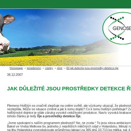
Homepage
➝
poradenstvi
➝
clanky
➝
skot
➝
82-jak-dulezite-jsou-prostredky-detekce-rije
06.12.2007
JAK DŮLEŽITÉ JSOU PROSTŘEDKY DETEKCE Ř
Plemeno Holštýn se značně zlepšuje na celém světě, ale výzkumy ukazují, že plodnos
nezlepšila. Může se situace změnit a jak k tomu dojde? Co k tomu holštýn potřebuje? 
holštýnské dojnice je stále záruka vysoké celoživotní produkce. Navíc vysoká braka
tohoto článku je tedy
říje a prostředky detekce říje
.
„Jsme spokojeni s naším programem plodnosti? Ne, ne zcela.“ To jsou slova ambicioz
Bakel ve Vreba Melkvee bv, jednoho z největších mléčných stád v Holandsku. Minulý ro
na jihu Holandska vyprodukovalo průměrnou laktaci za 365 dnů 10.713 kg mléka, tuk 4