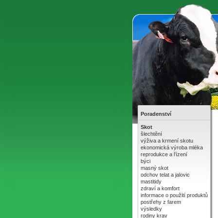
Poradenství
Skot
šlechtění
výživa a krmení skotu
ekonomická výroba mléka
reprodukce a řízení
býci
masný skot
odchov telat a jalovic
mastitidy
zdraví a komfort
informace o použití produktů
postřehy z farem
výsledky
rodiny krav