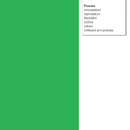
Prasata
chovatelství
reprodukce
šlechtění
výživa
zdraví
software pro prasata