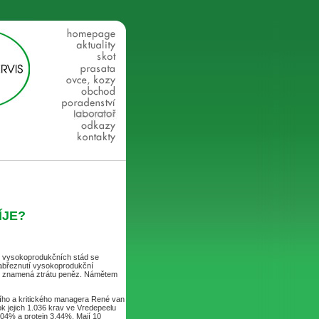
ÍJE?
t vysokoprodukčních stád se
Zabřeznutí vysokoprodukční
ce znamená ztrátu peněz. Námětem
ního a kritického managera René van
k jejich 1.036 krav ve Vredepeelu
,04% a protein 3,44%. Mají 10