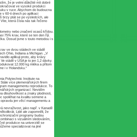
ím, že je velmi důležité mít dobré
 pokračovat ve vysoké produkci
u ruku v ruce. Abychom do budoucna
e v 60-ti dnech po aplikaci
iš brzy ptát se po výsledcích, ale
Víte, která čísla nás tak řečeno
edometry nebo značení ocasů křídou.
i 75% krav, které se ten den říjí.
ka. Dosud jsme s touto metodou i s
0 krav ve dvou stádech ve stádě
ch Ohio, Indiana a Michigan. „V
vidlo aplikuji proto, aby krávy
Ve stádě v USA je to jen 1,2 dávky.
rodukovat 12.000 kg mléka a přitom
eme i v Holandsku.“
ia Polytechnic Institute na
. Stále více plemenářských firem
 program managementu reprodukce. To
enářských organizací. Nevidím
na dlouhověkost a znaky plodnosti,
c spoléhat na kvalitu semene a
je opravdu jen věcí managementu a
á nevraživost, jako např. v Kanadě
ěkolikrát. Lidé ale zapomněli, že
ynchronizační programy budou
kombinaci s vizuálním sledováním,
čné produkce na univerzitě se
můžeme specializovat na jiné