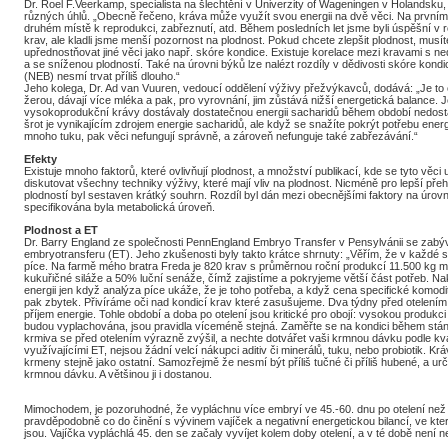
Dr. Roel F.Veerkamp, specialista na šlechtění v Univerzity of Wageningen v Holandsku, 
různých úhlů. „Obecně řečeno, kráva může využít svou energii na dvě věci. Na prvním
druhém místě k reprodukci, zabřeznutí, atd. Během posledních let jsme byli úspěšní v r
krav, ale kladli jsme menší pozornost na plodnost. Pokud chcete zlepšit plodnost, musíte
upřednostňovat jiné věci jako např. skóre kondice. Existuje korelace mezi kravami s ned
a se sníženou plodností. Také na úrovni býků lze nalézt rozdíly v dědivosti skóre kond
(NEB) nesmí trvat příliš dlouho.“
Jeho kolega, Dr. Ad van Vuuren, vedoucí oddělení výživy přežvýkavců, dodává: „Je to o
žerou, dávají více mléka a pak, pro vyrovnání, jim zůstává nižší energetická balance. J
vysokoprodukční krávy dostávaly dostatečnou energii sacharidů během období nedosta
šrot je vynikajícím zdrojem energie sacharidů, ale když se snažíte pokrýt potřebu ener
mnoho tuku, pak věci nefungují správně, a zároveň nefunguje také zabřezávání.“
Efekty
Existuje mnoho faktorů, které ovlivňují plodnost, a množství publikací, kde se tyto věci
diskutovat všechny techniky výživy, které mají vliv na plodnost. Nicméně pro lepší přehl
plodností byl sestaven krátký souhrn. Rozdíl byl dán mezi obecnějšími faktory na úrovn
specifikována byla metabolická úroveň.
Plodnost a ET
Dr. Barry England ze společnosti PennEngland Embryo Transfer v Pensylvánii se zabýv
embryotransferu (ET). Jeho zkušenosti byly takto krátce shrnuty: „Věřím, že v každé
píce. Na farmě mého bratra Freda je 820 krav s průměrnou roční produkcí 11.500 kg 
kukuřičné siláže a 50% luční senáže, čímž zajistíme a pokryjeme větší část potřeb. 
energii jen když analýza píce ukáže, že je toho potřeba, a když cena specifické komodity 
pak zbytek. Přivíráme oči nad kondicí krav které zasušujeme. Dva týdny před otelením
příjem energie. Tohle období a doba po otelení jsou kritické pro obojí: vysokou produkci 
budou vyplachována, jsou pravidla víceméně stejná. Zaměřte se na kondici během stání
krmiva se před otelením výrazně zvýšil, a nechte dotvářet vaši krmnou dávku podle kv
využívajícími ET, nejsou žádní velcí nákupci aditiv či minerálů, tuku, nebo probiotik. K
krmeny stejně jako ostatní. Samozřejmě že nesmí být příliš tučné či příliš hubené, a ur
krmnou dávku. A většinou ji i dostanou.
Mimochodem, je pozoruhodné, že vypláchnu více embryí ve 45.-60. dnu po otelení než
pravděpodobně co do činění s vývinem vajíček a negativní energetickou bilancí, ve kte
jsou. Vajíčka vypláchlá 45. den se začaly vyvíjet kolem doby otelení, a v té době není n