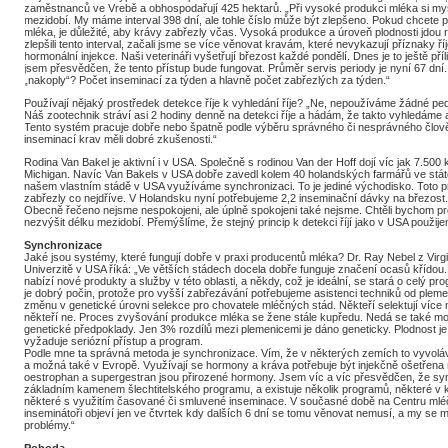
zaměstnanců ve Vrebě a obhospodařují 425 hektarů. „Při vysoké produkci mléka si mysl
mezidobí. My máme interval 398 dní, ale tohle číslo může být zlepšeno. Pokud chcete
mléka, je důležité, aby krávy zabřezly včas. Vysoká produkce a úroveň plodnosti jdo
zlepšili tento interval, začali jsme se více věnovat kravám, které nevykazují příznaky říj
hormonální injekce. Naši veterináři vyšetřují březost každé pondělí. Dnes je to ještě příl
jsem přesvědčen, že tento přístup bude fungovat. Průměr servis periody je nyní 67 dní. 
„nakoply“? Počet inseminací za týden a hlavně počet zabřezlých za týden.“
Používají nějaký prostředek detekce říje k vyhledání říje? „Ne, nepoužíváme žádné p
Náš zootechnik stráví asi 2 hodiny denně na detekci říje a hádám, že takto vyhledáme as
Tento systém pracuje dobře nebo špatně podle výběru správného či nesprávného člově
inseminací krav měli dobré zkušenosti.“
Rodina Van Bakel je aktivní i v USA. Společně s rodinou Van der Hoff dojí víc jak 7.50
Michigan. Navíc Van Bakels v USA dobře zavedl kolem 40 holandských farmářů ve státe
našem vlastním stádě v USA využíváme synchronizaci. To je jediné východisko. Toto pra
zabřezly co nejdříve. V Holandsku nyní potřebujeme 2,2 inseminační dávky na březost. 
Obecně řečeno nejsme nespokojeni, ale úplně spokojeni také nejsme. Chtěli bychom p
nezvýšit délku mezidobí. Přemýšlíme, že stejný princip k detekci říjí jako v USA použij
Synchronizace
Jaké jsou systémy, které fungují dobře v praxi producentů mléka? Dr. Ray Nebel z Virgin
Univerzitě v USA říká: „Ve větších stádech docela dobře funguje značení ocasů křídou
nabízí nové produkty a služby v této oblasti, a někdy, což je ideální, se stará o celý
je dobrý počin, protože pro vyšší zabřezávání potřebujeme asistenci techniků od plem
změnu v genetické úrovni selekce pro chovatele mléčných stád. Někteří selektují více 
někteří ne. Proces zvyšování produkce mléka se žene stále kupředu. Nedá se také mo
genetické předpoklady. Jen 3% rozdílů mezi plemenicemi je dáno geneticky. Plodnost 
vyžaduje seriózní přístup a program.
Podle mne ta správná metoda je synchronizace. Vím, že v některých zemích to vyvoláv
a možná také v Evropě. Využívají se hormony a kráva potřebuje být injekčně ošetřena n
oestrophan a supergestran jsou přirozené hormony. Jsem víc a víc přesvědčen, že s
základním kamenem šlechtitelského programu, a existuje několik programů, některé v 
některé s využitím časované či smluvené inseminace. V současné době na Centru mlé
inseminátoři objeví jen ve čtvrtek kdy dalších 6 dní se tomu věnovat nemusí, a my se 
problémy.“