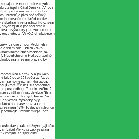
je ustájeno v moderních volných
tedu v západní části Dánska. „V roce
i. Naše průměrná roční produkce
val, krmení je přes počítačový
yhodnocované přes krční obojky.
získal jsem větší jistotu, když jsem
 abych zjistil v počítači data o
inovat a výsledky jsou velmi dobré.
ice, sledovat. Ve větších skupinách
krávy ve dne v noci. Pedometry
č a ten mi sdělí, která kráva
nainseminovat. Naše mezidobí se
1,54. Nepotřebujeme brakovat žádné
ohodovějším režimu právě díky
ti reprodukce a stráví víc jak 50%
ě když se zvýšil počet zvířat ve
vání samotné už není dostačující,
ují kratší říje než si zootechnici
do posledního je 7 hodin. Věřím, že
te zvýšili účinnost detekce říje a
lémem větších mléčných farem. Na
em HeatWatch. Výsledky byly
ektorů na ocasy krav, a tak se
 zabřezávání 47%. To dává výslednou
 je vynikající, mnohem lepší než
neshledávají tak obtížným. „Ujistěte
é van Bakel. Ale když zabřezávání
 Zeptejme se specialistů.