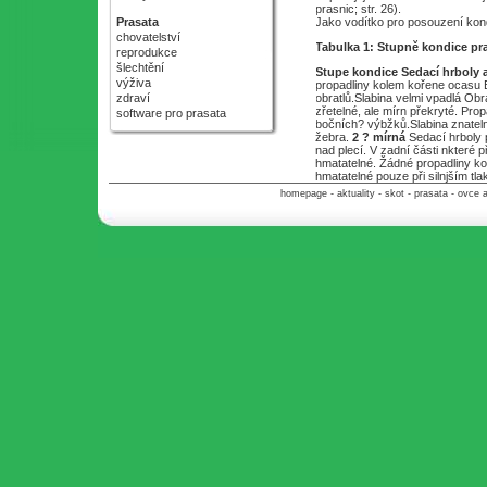
prasnic; str. 26).
Prasata
Jako vodítko pro posouzení kond
chovatelství
Tabulka 1: Stupně kondice pr
reprodukce
šlechtění
Stupe kondice
Sedací hrboly 
výživa
propadliny kolem kořene ocasu 
zdraví
obratlů.Slabina velmi vpadlá Obra
zřetelné, ale mírn překryté. Pro
software pro prasata
bočních? výbžků.Slabina znateln
žebra.
2 ? mírná
Sedací hrboly p
nad plecí. V zadní části nkteré 
hmatatelné. Žádné propadliny k
hmatatelné pouze při silnjším t
homepage
-
aktuality
-
skot
-
prasata
-
ovce 