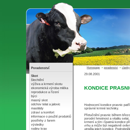
Poradenství
Homepage
➝
poradenstvi
➝
clanky
29.08.2001
Skot
šlechtění
výživa a krmení skotu
KONDICE PRASNI
ekonomická výroba mléka
reprodukce a řízení
býci
masný skot
odchov telat a jalovic
Hodnocení kondice prasnic patř
mastitidy
správné krmné techniky.
zdraví a komfort
Přetučnění prasnic během březo
informace o použití produktů
porodní hmotnost a vitalitu sela
postřehy z farem
krmení a tím i špatná kondice př
výsledky
vrhu a může být negativně ovliv
rodiny krav
utrpěla jejich kondice. Podrobně