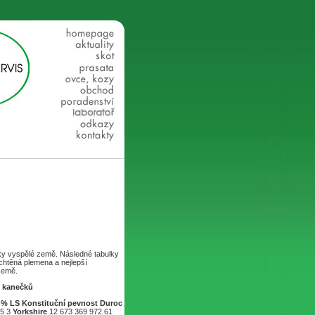
sky vyspělé země. Následné tabulky
echtěná plemena a nejlepší
země.
u kanečků
% LS
Konstituční pevnost
Duroc
,5 3
Yorkshire
12 673 369 972 61