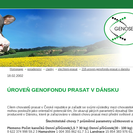
Homepage
➝
poradenstvi
➝
clanky
➝
slechteni-prasat
➝
218-uroven-genofondu-prasat-v-dansku
18.02.2002
ÚROVEŇ GENOFONDU PRASAT V DÁNSKU
Cílem chovatelů prasat v České republice je zařadit se svými výsledky mezi chovatel
mohou posloužit jako orientační potenciál tím, že ukazují jakých parametrů dosahují šl
producenti v Dánsku, které je zařazováno v oblasti chovu prasat mezi přední světové 
Šlechtitelské chovy ? průměrné parametry užitkovosti 
Plemeno
Počet kanečků
Denní přírůstek(1,5 ? 30 kg)
Denní přírůstek(30 - 100 kg)
8 622 374 998 59,2 3
Hampshire
1 004 355 862 61,7 3,1
Landrace
15 854 383 976 61