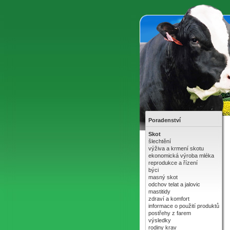
Poradenství
Skot
šlechtění
výživa a krmení skotu
ekonomická výroba mléka
reprodukce a řízení
býci
masný skot
odchov telat a jalovic
mastitidy
zdraví a komfort
informace o použití produktů
postřehy z farem
výsledky
rodiny krav