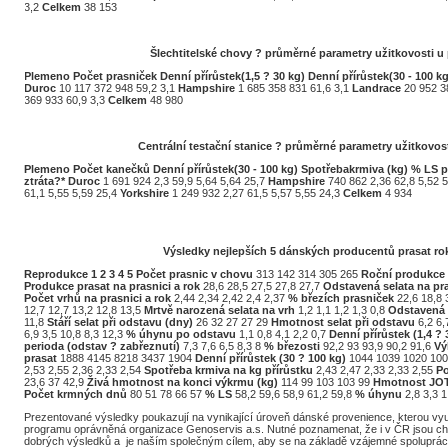
3,2
Celkem
38 153
Šlechtitelské chovy ? průměrné parametry užitkovosti u
Plemeno
Počet prasniček
Denní přírůstek(1,5 ? 30 kg)
Denní přírůstek(30 - 100 kg
Duroc
10 117 372 948 59,2 3,1
Hampshire
1 685 358 831 61,6 3,1
Landrace
20 952 3
369 933 60,9 3,3
Celkem
48 980
Centrální testační stanice ? průměrné parametry užitkovos
Plemeno
Počet kanečků
Denní přírůstek(30 - 100 kg)
Spotřebakrmiva (kg)
% LS
p
ztráta?*
Duroc
1 691 924 2,3 59,9 5,64 5,64 25,7
Hampshire
740 862 2,36 62,8 5,52 
61,1 5,55 5,59 25,4
Yorkshire
1 249 932 2,27 61,5 5,57 5,55 24,3
Celkem
4 934
Výsledky nejlepších 5 dánských producentů prasat ro
Reprodukce
1
2
3
4
5
Počet prasnic v chovu
313 142 314 305 265
Roční produkce 
Produkce prasat na prasnici a rok
28,6 28,5 27,5 27,8 27,7
Odstavená selata na pra
Počet vrhů na prasnici a rok
2,44 2,34 2,42 2,4 2,37
% březích prasniček
22,6 18,8 
12,7 12,7 13,2 12,8 13,5
Mrtvě narozená selata na vrh
1,2 1,1 1,2 1,3 0,8
Odstavená 
11,8
Stáří selat při odstavu (dny)
26 32 27 27 29
Hmotnost selat při odstavu
6,2 6,
6,9 3,5 10,8 8,3 12,3
% úhynu po odstavu
1,1 0,8 4,1 2,2 0,7
Denní přírůstek (1,4 ? 
perioda (odstav ? zabřeznutí)
7,3 7,6 6,5 8,3 8
% březosti
92,2 93 93,9 90,2 91,6
Vý
prasat
1888 4145 8218 3437 1904
Denní přírůstek (30 ? 100 kg)
1044 1039 1020 10
2,53 2,55 2,36 2,33 2,54
Spotřeba krmiva na kg přírůstku
2,43 2,47 2,33 2,33 2,55
Po
23,6 37 42,9
Živá hmotnost na konci výkrmu (kg)
114 99 103 103 99
Hmotnost JOT
Počet krmných dnů
80 51 78 66 57
% LS
58,2 59,6 58,9 61,2 59,8
% úhynu
2,8 3,3 1
Prezentované výsledky poukazují na vynikající úroveň dánské provenience, kterou 
programu oprávněná organizace Genoservis a.s. Nutné poznamenat, že i v ČR jsou chov
dobrých výsledků a je naším společným cílem, aby se na základě vzájemné spolupráce 