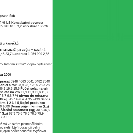
 prasniček
)
% LS
Konstituční pevnost
85 943 61,5 3,2
Yorkshire
16 226
ti u kanečků
H vkotletě
pH vkýtě
?Jatečná
5,45 23,7
Landrace
1 254 929 2,35
*?Jatečná ztráta? ? opak výtěžnosti
ku 2000
prasat
8948 4063 8641 8482 7340
snici a rok
28,9 28,7 28,5 28,3 28
36,2 19,8 15,8
Počet selat na vrh
selata na vrh
11,9 12,3 11,8 11,8
7 6,7 6,6 7
% úhynu do odstavu
30 kg)
457 496 451 355 439
Servis
krm
1
2
3
4
5
Roční produkce
00 1000
Denní příjem krmiva (kg)
čáteční hmotnost (kg)
30,5 46,3
 (kg)
87,3 75,8 78,5 78,5 75,9
,7 3 1,9
využívá ve svém plemenářském
atelé, kteří dosahují velmi
jejich počet neustále zvyšoval.