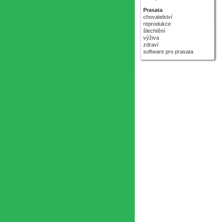
Prasata
chovatelství
reprodukce
šlechtění
výživa
zdraví
software pro prasata