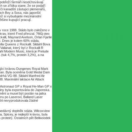
obřeží farmáři neodchovávají
h se zřídka stane, že se podaří
či kanadští zástupci plemenářů,
tch Boy a Sosa, nás japonští
 než si vybudujete mezinárodní
tšino kupující pracují.
v roce 1988. Stádo bylo založeno v
krav, které Fred převzal. ?Můj otec
kalli, Maynard Axelson, Orlan Fjarlie
d. Dnes je kolem 60% stáda,
ella Queens z Rockalli. Sildahl Bova
lianat, který byl z Rockalli R
l Modern Music, která je Prelude
tuk 4,7%, protein 3,2%), a na
dající krávou Dungenes Royal Mark
Man. Byla oceněna Gold Medal Dam
drhá VG-88. Sildahl Manfred Air
. Maximální laktace Air Attack
 x Astronaut GP x Royal He-Man GP x
odiny byla exportována do Japonska.
anění a musel být poslán na jatka
eru po Laserovi, Balland Laser
dahl nevyprodukovala žádné
 nedávný doplněk stáda. Wilcoxview
 Spicey, je nejlepší krávou, byla
protein). Ostatních pět Bellwoodek