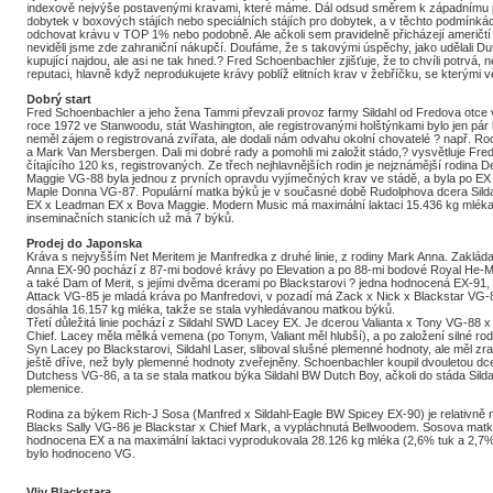
indexově nejvýše postavenými kravami, které máme. Dál odsud směrem k západnímu p
dobytek v boxových stájích nebo speciálních stájích pro dobytek, a v těchto podmínkác
odchovat krávu v TOP 1% nebo podobně. Ale ačkoli sem pravidelně přicházejí američtí 
neviděli jsme zde zahraniční nákupčí. Doufáme, že s takovými úspěchy, jako udělali Du
kupující najdou, ale asi ne tak hned.? Fred Schoenbachler zjišťuje, že to chvíli potrvá,
reputaci, hlavně když neprodukujete krávy poblíž elitních krav v žebříčku, se kterými vě
Dobrý start
Fred Schoenbachler a jeho žena Tammi převzali provoz farmy Sildahl od Fredova otce 
roce 1972 ve Stanwoodu, stát Washington, ale registrovanými holštýnkami bylo jen pár 
neměl zájem o registrovaná zvířata, ale dodali nám odvahu okolní chovatelé ? např. Roc
a Mark Van Mersbergen. Dali mi dobré rady a pomohli mi založit stádo,? vysvětluje Fre
čítajícího 120 ks, registrovaných. Ze třech nejhlavnějších rodin je nejznámější rodina D
Maggie VG-88 byla jednou z prvních opravdu vyjímečných krav ve stádě, a byla po EX Va
Maple Donna VG-87. Populární matka býků je v současné době Rudolphova dcera Sildah
EX x Leadman EX x Bova Maggie. Modern Music má maximální laktaci 15.436 kg mléka (
inseminačních stanicích už má 7 býků.
Prodej do Japonska
Kráva s nejvyšším Net Meritem je Manfredka z druhé linie, z rodiny Mark Anna. Zaklá
Anna EX-90 pochází z 87-mi bodové krávy po Elevation a po 88-mi bodové Royal He-
a také Dam of Merit, s jejími dvěma dcerami po Blackstarovi ? jedna hodnocená EX-91, 
Attack VG-85 je mladá kráva po Manfredovi, v pozadí má Zack x Nick x Blackstar VG-88
dosáhla 16.157 kg mléka, takže se stala vyhledávanou matkou býků.
Třetí důležitá linie pochází z Sildahl SWD Lacey EX. Je dcerou Valianta x Tony VG-88
Chief. Lacey měla mělká vemena (po Tonym, Valiant měl hlubší), a po založení silné r
Syn Lacey po Blackstarovi, Sildahl Laser, sliboval slušné plemenné hodnoty, ale měl zr
ještě dříve, než byly plemenné hodnoty zveřejněny. Schoenbachler koupil dvouletou dc
Dutchess VG-86, a ta se stala matkou býka Sildahl BW Dutch Boy, ačkoli do stáda Sil
plemenice.
Rodina za býkem Rich-J Sosa (Manfred x Sildahl-Eagle BW Spicey EX-90) je relativně
Blacks Sally VG-86 je Blackstar x Chief Mark, a vypláchnutá Bellwoodem. Sosova matka,
hodnocena EX a na maximální laktaci vyprodukovala 28.126 kg mléka (2,6% tuk a 2,7% 
bylo hodnoceno VG.
Vliv Blackstara