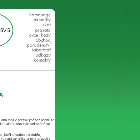
A
ba mají v prefixu jméno Sildahl, ze
ice, ale na mezinárodní scéně se
, kteří si vedou tak dobře,
ku naší genetiky, a nyní pracují s