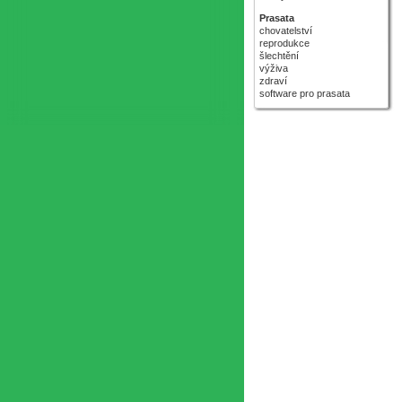
Prasata
chovatelství
reprodukce
šlechtění
výživa
zdraví
software pro prasata