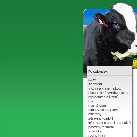
Poradenství
Skot
šlechtění
výživa a krmení skotu
ekonomická výroba mléka
reprodukce a řízení
býci
masný skot
odchov telat a jalovic
mastitidy
zdraví a komfort
informace o použití produktů
postřehy z farem
výsledky
rodiny krav