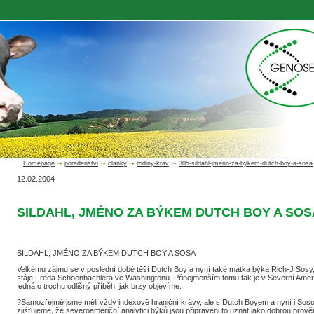
Homepage
➝
poradenstvi
➝
clanky
➝
rodiny-krav
➝
305-sildahl-jmeno-za-bykem-dutch-boy-a-sosa
12.02.2004
SILDAHL, JMÉNO ZA BÝKEM DUTCH BOY A SOS
SILDAHL, JMÉNO ZA BÝKEM DUTCH BOY A SOSA
Velkému zájmu se v poslední době těší Dutch Boy a nyní také matka býka Rich-J Sosy, o
stáje Freda Schoenbachlera ve Washingtonu. Přinejmenším tomu tak je v Severní Amer
jedná o trochu odlišný příběh, jak brzy objevíme.
?Samozřejmě jsme měli vždy indexově hraniční krávy, ale s Dutch Boyem a nyní i Sosou
zjišťujeme, že severoameriční analytici býků jsou připraveni to uznat jako dobrou prověr