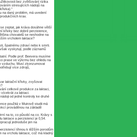
žitkovosti bez zvětšování rizika
ováním stresujících nádojů na
křivka).“
oru na daný problém, má uvedení
koprodukčních krav.
se zeptat, jak kráva dosáhne větší
ční křivky bez dobré perzistence,
Většina chovatelů se neshodne na
yšším vrcholem laktace?
sti, špatnému zdraví nebo k smrti.
 však vyskytují, podle záznamů
statní. Podle prof. Beevera musíme
ako prase ve výkrmu bez ohledu na
j ze vzduchu. Musí zkonzumovat
třebují více zdrojů,
ar laktační křivky, zvyšovat
e?
vání celkové produkce za laktaci,
 vícekrát za laktaci.
nádoji od jedné kontroly ke druhé
tence použitá v Muirově studii má
lekcí prováděnou na základě
rní na to, co působí na co. Krávy s
u laktace a perzistencí je 0,54.
epracují jednoduše jen na
 perzistencí tíhnou k těžším porodům
ům na vrcholu laktace, což má kladný