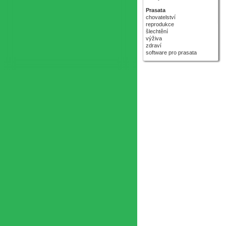
Prasata
chovatelství
reprodukce
šlechtění
výživa
zdraví
software pro prasata