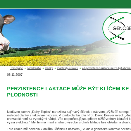
Homepage
➝
poradenstvi
➝
clanky
➝
mastitidy-u-skotu
➝
47-perzistence-laktace-muze-byt-klicem-
08.11.2007
PERZISTENCE LAKTACE MŮŽE BÝT KLÍČEM KE 
PLODNOSTI
Nedávno jsem v „Dairy Topics“ narazil na zajímavý článek s názvem „Výživáři se musí zl
měli číst články s takovým názvem. V tomto článku totiž Prof. David Beever uvedl: „Řa
chovatelé honí za vysokými nádoji. Vše co potřebují jsou přitom nižší vrcholy laktační k
vyšší efektivita.“ Měl tím na mysli snahu o vysoké vrcholy laktace bez ohledu na dlouh
Tato citace mě dovedla k dalšímu článku s názvem „Studie o genetické kontrole persistenc