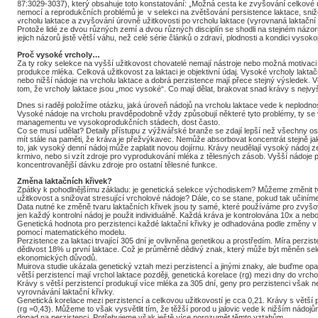
87:3029-3037), který obsahuje toto konstatování: „Možná cesta ke zvyšování celkové u
nemocí a reprodukčních problémů je v selekci na zvětšování persistence laktace, sniž
vrcholu laktace a zvyšování úrovně užitkovosti po vrcholu laktace (vyrovnaná laktační 
Protože lidé ze dvou různých zemí a dvou různých disciplín se shodli na stejném náz
jejich názorů jistě větší váhu, než celé série článků o zdraví, plodnosti a kondici vyso
Proč vysoké vrcholy…
Za ty roky selekce na vyšší užitkovost chovatelé nemají nástroje nebo možná motivaci 
produkce mléka. Celková užitkovost za laktaci je objektivní údaj. Vysoké vrcholy lakta
nebo nižší nádoje na vrcholu laktace a dobrá perzistence mají přece stejný výsledek. 
tom, že vrcholy laktace jsou „moc vysoké“. Co mají dělat, brakovat snad krávy s nejv
Dnes si raději položíme otázku, jaká úroveň nádojů na vrcholu laktace vede k neplodno
Vysoké nádoje na vrcholu pravděpodobně vždy způsobují některé tyto problémy, ty se
managementu ve vysokoprodukčních stádech, dost často.
Co se musí udělat? Detaily přístupu z výživářské branže se zdají lepší než všechny o
mít stále na paměti, že kráva je přežvýkavec. Nemůže absorbovat koncentrát stejně j
to, jak vysoký denní nádoj může zaplatit novou dojírnu. Krávy neudělají vysoký nádo
krmivo, nebo si vzít zdroje pro vyprodukování mléka z tělesných zásob. Vyšší nádoje po
koncentrovanější dávku zdroje pro ostatní tělesné funkce.
Změna laktačních křivek?
Zpátky k pohodlnějšímu základu: je genetická selekce východiskem? Můžeme změnit tv
užitkovost a snižovat stresující vrcholové nádoje? Dále, co se stane, pokud tak učiním
Data nutné ke změně tvaru laktačních křivek jsou ty samé, které používáme pro zvyšo
jen každý kontrolní nádoj je použit individuálně. Každá kráva je kontrolována 10x a nebo
Genetická hodnota pro perzistenci každé laktační křivky je odhadována podle změny v 
pomocí matematického modelu.
Perzistence za laktaci trvající 305 dní je ovlivněna genetikou a prostředím. Míra perzis
dědivost 18% u první laktace. Což je průměrně dědivý znak, který může být měněn se
ekonomických důvodů.
Muirova studie ukázala genetický vztah mezi perzistencí a jinými znaky, ale buďme opat
větší perzistencí mají vrchol laktace později, genetická korelace (rg) mezi dny do vrchol
Krávy s větší perzistencí produkují více mléka za 305 dní, geny pro perzistenci však n
vyrovnávání laktační křivky.
Genetická korelace mezi perzistencí a celkovou užitkovostí je cca 0,21. Krávy s větší
(rg =0,43). Můžeme to však vysvětlit tím, že těžší porod u jalovic vede k nižším nádoj
dopad na perzistenci. Potřebujeme však ještě více porozumět těmto vztahům.