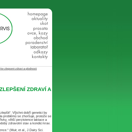
ke-zlepseni-zdravi-a-plodnosti
ZLEPŠENÍ ZDRAVÍ A
epšit“. Všichni dobří genetici by
da problémů se zhoršuje, protože se
řivky, větší perzistence laktace a
odobý zdravotní stav a kondici krav.
e.“ (Muir, et al., J.Dairy Sci.