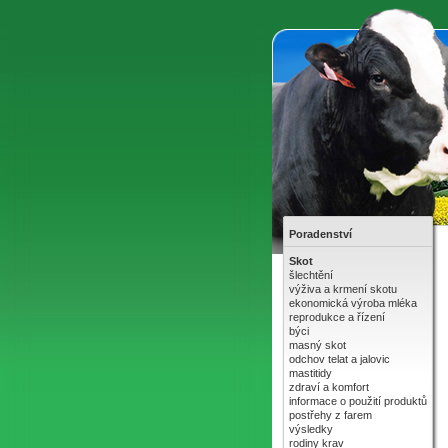
Poradenství
Skot
šlechtění
výživa a krmení skotu
ekonomická výroba mléka
reprodukce a řízení
býci
masný skot
odchov telat a jalovic
mastitidy
zdraví a komfort
informace o použití produktů
postřehy z farem
výsledky
rodiny krav