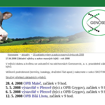
Homepage
➝
aktuality
➝
20-zakladni-vybery-a-aukce-masnych-byku-rok-2008
17.04.2008 Základní výběry a aukce masných býků - rok 2008
V měsíci dubnu a květnu se uskuteční na odchovnách Genoservis, a. s. pravidelné z
býků.
Veškeré podrobnosti (termíny, katalogy, dražební řád apod.) naleznete v sekci
SKOT/M
Stručný přehled základních výběrů:
28. 4. 2008
OPB Maleč
, začátek v 9 hod.
5. 5. 2008
výstaviště v Přerově
(býci z OPB Grygov), začátek v 9 
6. 5. 2008
výstaviště v Přerově
(býci z OPB Grygov), začátek v 9 
12. 5. 2008
OPB Bílá Lhota
, začátek v 9 hod.