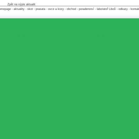
Zpět na výpis aktualit
omepage
-
aktuality
-
skot
-
prasata
-
ovce a kozy
-
obchod
-
poradenství
-
laboratoř Liboš
-
odkazy
-
kontak