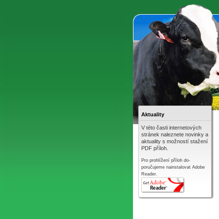
Aktuality
V této časti internetových
stránek naleznete novinky a
aktuality s možností stažení
PDF příloh.
Pro prohlížení příloh do-
poručujeme nainstalovat Adobe
Reader.