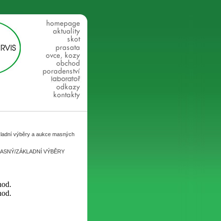
ákladní výběry a aukce masných
ASNÝ/ZÁKLADNÍ VÝBĚRY
hod.
hod.