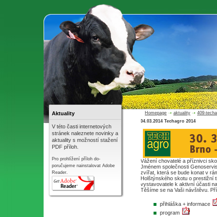
Aktuality
Homepage
➝
aktuality
➝
409-techa
04.03.2014 Techagro 2014
V této časti internetových
stránek naleznete novinky a
aktuality s možností stažení
PDF příloh.
Pro prohlížení příloh do-
Vážení chovatelé a příznivci sko
poručujeme nainstalovat Adobe
Jménem společnosti Genoservis 
zvířat, která se bude konat v r
Reader.
Holštýnského skotu o prestižní
vystavovatele k aktivní účasti n
Těšíme se na Vaši návštěvu. Pří
přihláška + informace
program