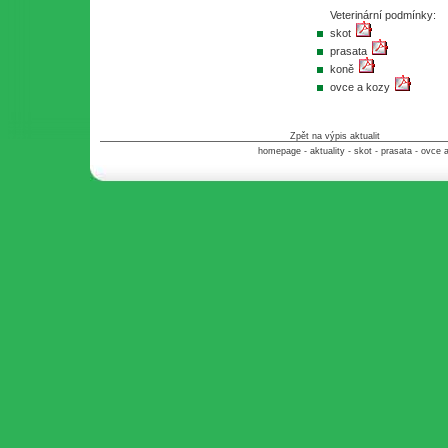
Veterinární podmínky:
skot
prasata
koně
ovce a kozy
Zpět na výpis aktualit
homepage
-
aktuality
-
skot
-
prasata
-
ovce 