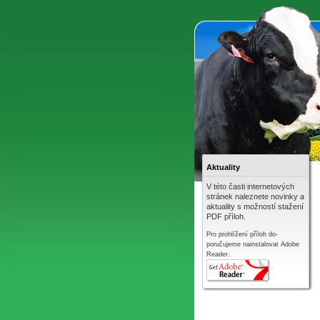
Aktuality
V této časti internetových
stránek naleznete novinky a
aktuality s možností stažení
PDF příloh.
Pro prohlížení příloh do-
poručujeme nainstalovat Adobe
Reader.