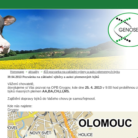
Homepage
➝
aktuality
➝
403-pozvanka-na-zakladni-vybery-a-aukci-plemennych-byku
09.04.2013 Pozvánka na základní výběry a aukci plemenných býků
Vážení chovatelé,
dovolujeme si Vás pozvat na OPB Grygov, kde dne
25. 4. 2013
v 9:00 hod proběhnou z
býků masných plemen
AA,BA,CH,LI,MS.
Zajištění dopravy býků do Vašeho chovu je samozřejmostí.
Kde nás najdete:
Grygov