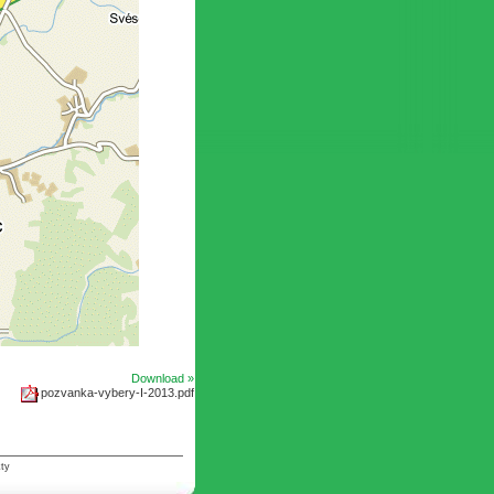
Download »
pozvanka-vybery-I-2013.pdf
ty