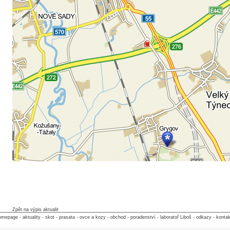
Zpět na výpis aktualit
omepage
-
aktuality
-
skot
-
prasata
-
ovce a kozy
-
obchod
-
poradenství
-
laboratoř Liboš
-
odkazy
-
kontak